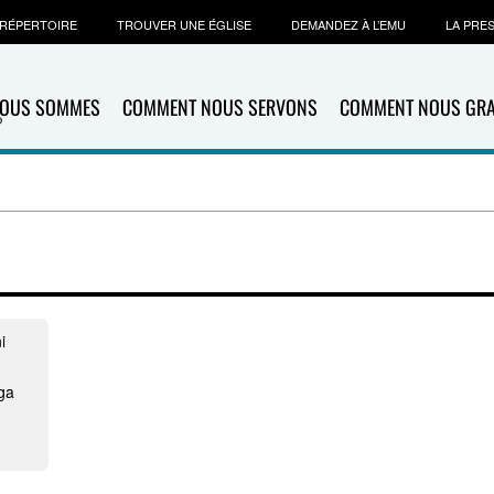
RÉPERTOIRE
TROUVER UNE ÉGLISE
DEMANDEZ À L’EMU
LA PRE
NOUS SOMMES
COMMENT NOUS SERVONS
COMMENT NOUS GR
i
ga