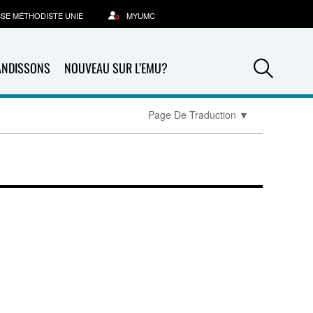
SSE MÉTHODISTE UNIE
MYUMC
Sea
ANDISSONS
NOUVEAU SUR L’EMU?
Page De Traduction
▼