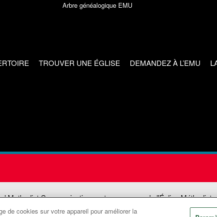
Arbre généalogique EMU
ERTOIRE
TROUVER UNE ÉGLISE
DEMANDEZ À L’EMU
L
ed Methodist Communications est une agence de l'Église Méthodiste
e de cookies sur votre appareil pour améliorer la
©2026
Communications Méthodistes Unies. Tous droits réservés