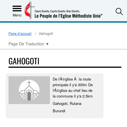
S
Menu
Page d’accueil
Gahogoti
Page De Traduction
▼
GAHOGOTI
De l'Ã©glise Ã la route
principale il y'a 300m De
l'Ã©glise au chef lieu de
la commune il y'a 2,5km
Gahogoti, Rutana
Burundi