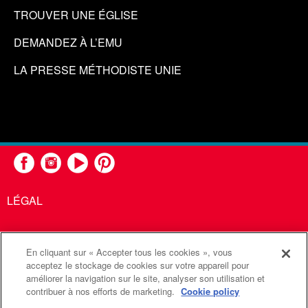
TROUVER UNE ÉGLISE
DEMANDEZ À L’EMU
LA PRESSE MÉTHODISTE UNIE
LÉGAL
En cliquant sur « Accepter tous les cookies », vous
United Methodist Communications est une agence de l'Église
acceptez le stockage de cookies sur votre appareil pour
améliorer la navigation sur le site, analyser son utilisation et
Méthodiste Unie
contribuer à nos efforts de marketing.
Cookie policy
©2026
Communications Méthodistes Unies. Tous droits