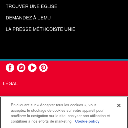
TROUVER UNE ÉGLISE
DEMANDEZ À L’EMU
LA PRESSE MÉTHODISTE UNIE
LÉGAL
En cliquant sur « Accepter tous les cookies », vous
United Methodist Communications est une agence de l'Église
acceptez le stockage de cookies sur votre appareil pour
améliorer la navigation sur le site, analyser son utilisation et
Méthodiste Unie
contribuer à nos efforts de marketing.
Cookie policy
©2026
Communications Méthodistes Unies. Tous droits