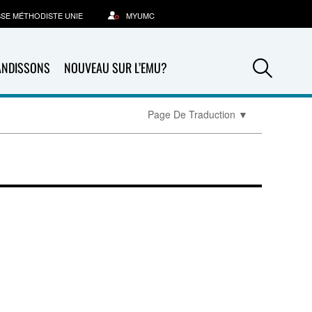
SSE MÉTHODISTE UNIE
MYUMC
Sea
ANDISSONS
NOUVEAU SUR L’EMU?
Page De Traduction
▼