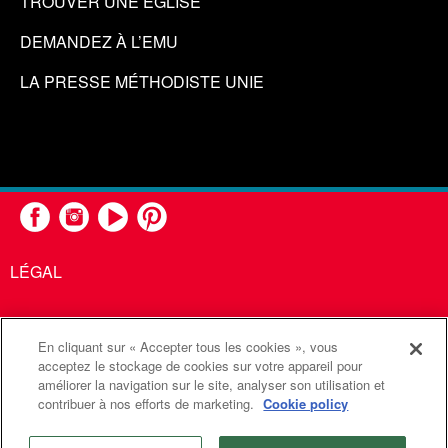
TROUVER UNE ÉGLISE
DEMANDEZ À L’EMU
LA PRESSE MÉTHODISTE UNIE
LÉGAL
En cliquant sur « Accepter tous les cookies », vous
United Methodist Communications est une agence de l'Église
acceptez le stockage de cookies sur votre appareil pour
améliorer la navigation sur le site, analyser son utilisation et
Méthodiste Unie
contribuer à nos efforts de marketing.
Cookie policy
©2026
Communications Méthodistes Unies. Tous droits
réservés