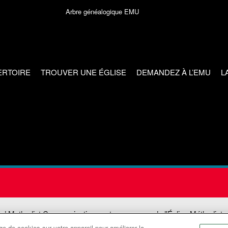
Arbre généalogique EMU
ERTOIRE
TROUVER UNE ÉGLISE
DEMANDEZ À L’EMU
L
ed Methodist Communications est une agence de l'Église Méthodiste
e de cookies sur votre appareil pour améliorer la