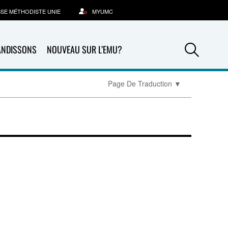
SSE MÉTHODISTE UNIE
MYUMC
Sea
ANDISSONS
NOUVEAU SUR L’EMU?
Page De Traduction
▼