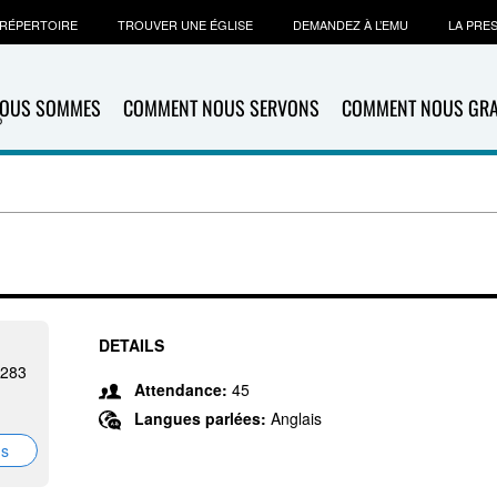
RÉPERTOIRE
TROUVER UNE ÉGLISE
DEMANDEZ À L’EMU
LA PRE
NOUS SOMMES
COMMENT NOUS SERVONS
COMMENT NOUS GR
DETAILS
7283
Attendance:
45
Langues parlées:
Anglais
ns