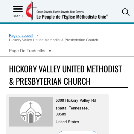
S
Menu
Page d’accueil
Hickory Valley United Methodist & Presbyterian Church
Page De Traduction
▼
HICKORY VALLEY UNITED METHODIST
& PRESBYTERIAN CHURCH
5368 Hickory Valley Rd
sparta, Tennessee,
38583
United States