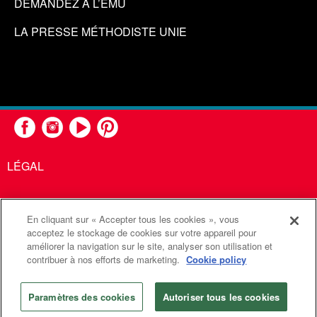
DEMANDEZ À L’EMU
LA PRESSE MÉTHODISTE UNIE
LÉGAL
En cliquant sur « Accepter tous les cookies », vous
United Methodist Communications est une agence de l'Église
acceptez le stockage de cookies sur votre appareil pour
améliorer la navigation sur le site, analyser son utilisation et
Méthodiste Unie
contribuer à nos efforts de marketing.
Cookie policy
©2026
Communications Méthodistes Unies. Tous droits
réservés
Paramètres des cookies
Autoriser tous les cookies