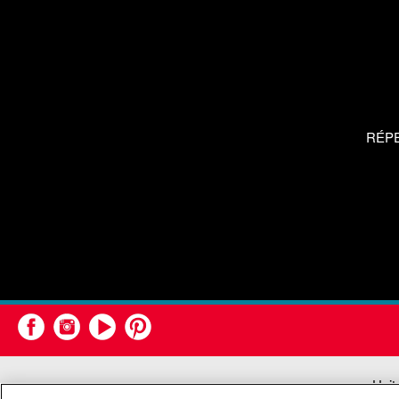
RÉP
Unit