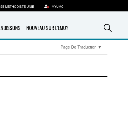
SSE MÉTHODISTE UNIE
MYUMC
Sea
ANDISSONS
NOUVEAU SUR L’EMU?
Page De Traduction
▼