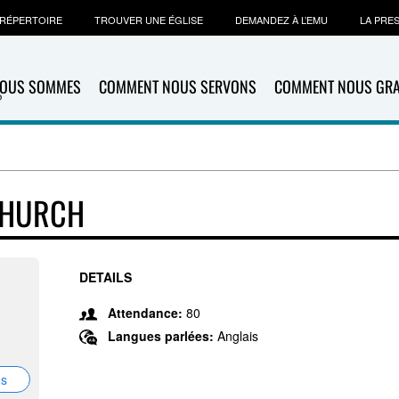
RÉPERTOIRE
TROUVER UNE ÉGLISE
DEMANDEZ À L’EMU
LA PRE
NOUS SOMMES
COMMENT NOUS SERVONS
COMMENT NOUS GR
CHURCH
DETAILS
Attendance:
80
Langues parlées:
Anglais
ns