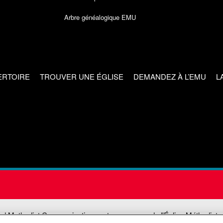
Arbre généalogique EMU
ERTOIRE
TROUVER UNE ÉGLISE
DEMANDEZ À L’EMU
L
ed Methodist Communications est une agence de l'Église Méthodiste