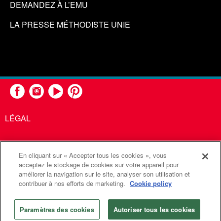
DEMANDEZ À L’EMU
LA PRESSE MÉTHODISTE UNIE
LÉGAL
En cliquant sur « Accepter tous les cookies », vous
United Methodist Communications est une agence de l'Église
acceptez le stockage de cookies sur votre appareil pour
améliorer la navigation sur le site, analyser son utilisation et
Méthodiste Unie
contribuer à nos efforts de marketing.
Cookie policy
©2026
Communications Méthodistes Unies. Tous droits
réservés
Paramètres des cookies
Autoriser tous les cookies