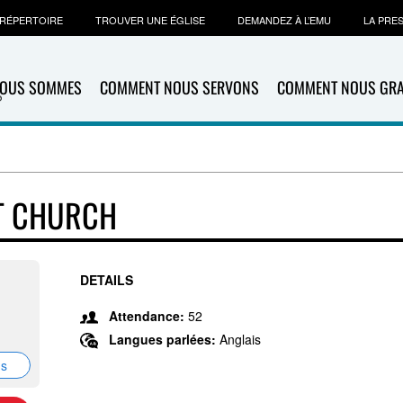
RÉPERTOIRE
TROUVER UNE ÉGLISE
DEMANDEZ À L’EMU
LA PRE
NOUS SOMMES
COMMENT NOUS SERVONS
COMMENT NOUS GR
ST CHURCH
DETAILS
Attendance:
52
Langues parlées:
Anglais
ns