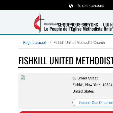
RÉGIONS / LANGUES
CE QUE NOUS CROYONS
QUI 
Page d’accueil
Fishkill United Methodist Church
FISHKILL UNITED METHODI
38 Broad Street
Fishkill, New York, 12524
United States
Obtenir Des Directio