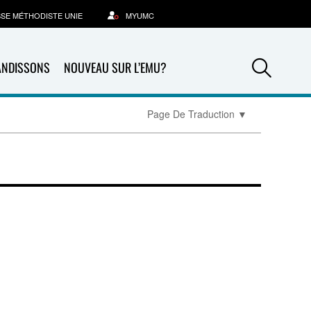
SSE MÉTHODISTE UNIE
MYUMC
Sea
ANDISSONS
NOUVEAU SUR L’EMU?
Page De Traduction
▼