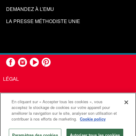
DEMANDEZ À L’EMU
LA PRESSE MÉTHODISTE UNIE
LÉGAL
En cliquant sur « Accepter tous les cookies », vous
United Methodist Communications est une agence de l'Église
acceptez le stockage de cookies sur votre appareil pour
améliorer la navigation sur le site, analyser son utilisation et
Méthodiste Unie
contribuer à nos efforts de marketing.
Cookie policy
©2026
Communications Méthodistes Unies. Tous droits
réservés
Paramètres des cookies
Autoriser tous les cookies