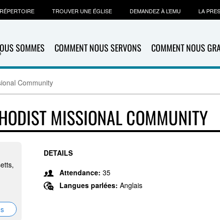
RÉPERTOIRE
TROUVER UNE ÉGLISE
DEMANDEZ À L’EMU
LA PRE
NOUS SOMMES
COMMENT NOUS SERVONS
COMMENT NOUS GR
ssional Community
THODIST MISSIONAL COMMUNITY
DETAILS
tts,
Attendance:
35
Langues parlées:
Anglais
ns