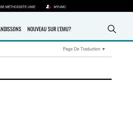
SSE MÉTHODISTE UNIE
MYUMC
Sea
ANDISSONS
NOUVEAU SUR L’EMU?
Page De Traduction
▼