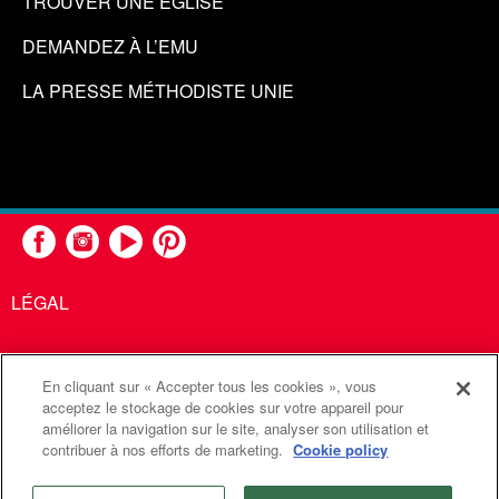
TROUVER UNE ÉGLISE
DEMANDEZ À L’EMU
LA PRESSE MÉTHODISTE UNIE
LÉGAL
En cliquant sur « Accepter tous les cookies », vous
United Methodist Communications est une agence de l'Église
acceptez le stockage de cookies sur votre appareil pour
améliorer la navigation sur le site, analyser son utilisation et
Méthodiste Unie
contribuer à nos efforts de marketing.
Cookie policy
©2026
Communications Méthodistes Unies. Tous droits
réservés