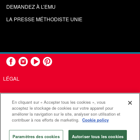
DEMANDEZ À L’EMU
LA PRESSE MÉTHODISTE UNIE
LÉGAL
En cliquant sur « Accepter tous les cookies », vous
United Methodist Communications est une agence de l'Église
acceptez le stockage de cookies sur votre appareil pour
améliorer la navigation sur le site, analyser son utilisation et
Méthodiste Unie
contribuer à nos efforts de marketing.
Cookie policy
©2026
Communications Méthodistes Unies. Tous droits
réservés
Paramètres des cookies
Autoriser tous les cookies