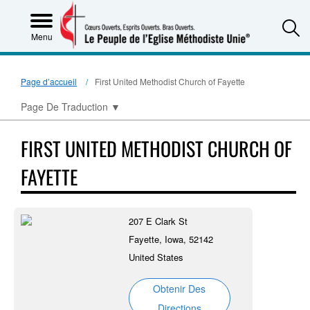
S
Menu
Page d’accueil
First United Methodist Church of Fayette
Page De Traduction
▼
FIRST UNITED METHODIST CHURCH OF
FAYETTE
207 E Clark St
Fayette, Iowa, 52142
United States
Obtenir Des
Directions