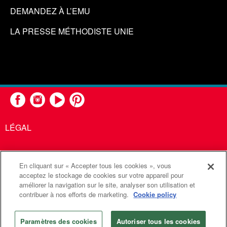
DEMANDEZ À L’EMU
LA PRESSE MÉTHODISTE UNIE
LÉGAL
En cliquant sur « Accepter tous les cookies », vous
United Methodist Communications est une agence de l'Église
acceptez le stockage de cookies sur votre appareil pour
améliorer la navigation sur le site, analyser son utilisation et
Méthodiste Unie
contribuer à nos efforts de marketing.
Cookie policy
©2026
Communications Méthodistes Unies. Tous droits
réservés
Paramètres des cookies
Autoriser tous les cookies