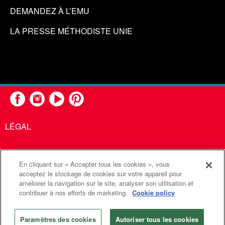
DEMANDEZ À L’EMU
LA PRESSE MÉTHODISTE UNIE
LÉGAL
En cliquant sur « Accepter tous les cookies », vous
United Methodist Communications est une agence de l'Église
acceptez le stockage de cookies sur votre appareil pour
améliorer la navigation sur le site, analyser son utilisation et
Méthodiste Unie
contribuer à nos efforts de marketing.
Cookie policy
©2026
Communications Méthodistes Unies. Tous droits
réservés
Paramètres des cookies
Autoriser tous les cookies