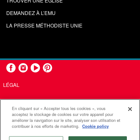
TROUVER UNE ÉGLISE
DEMANDEZ À L’EMU
LA PRESSE MÉTHODISTE UNIE
LÉGAL
En cliquant sur « Accepter tous les cookies », vous
United Methodist Communications est une agence de l'Église
acceptez le stockage de cookies sur votre appareil pour
améliorer la navigation sur le site, analyser son utilisation et
Méthodiste Unie
contribuer à nos efforts de marketing.
Cookie policy
©2026
Communications Méthodistes Unies. Tous droits
réservés