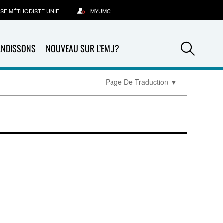
SSE MÉTHODISTE UNIE
MYUMC
Sea
ANDISSONS
NOUVEAU SUR L’EMU?
Page De Traduction
▼