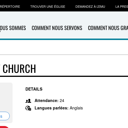
RÉPERTOIRE
TROUVER UNE ÉGLISE
DEMANDEZ À L’EMU
LA PRE
NOUS SOMMES
COMMENT NOUS SERVONS
COMMENT NOUS GR
T CHURCH
DETAILS
Attendance:
24
Langues parlées:
Anglais
ns