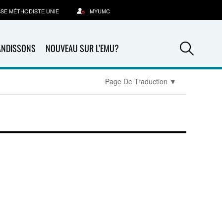
SSE MÉTHODISTE UNIE
MYUMC
Sea
ANDISSONS
NOUVEAU SUR L’EMU?
Page De Traduction
▼