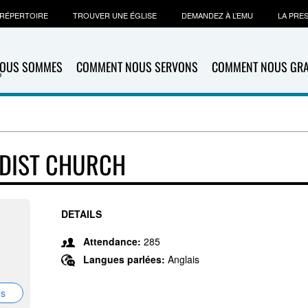
RÉPERTOIRE
TROUVER UNE ÉGLISE
DEMANDEZ À L’EMU
LA PRE
NOUS SOMMES
COMMENT NOUS SERVONS
COMMENT NOUS GR
ODIST CHURCH
DETAILS
Attendance:
285
Langues parlées:
Anglais
ns