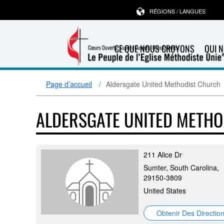
RÉGIONS / LANGUES
CE QUE NOUS CROYONS
QUI 
Page d’accueil
Aldersgate United Methodist Church
ALDERSGATE UNITED METH
211 Alice Dr
Sumter, South Carolina,
29150-3809
United States
Obtenir Des Directio