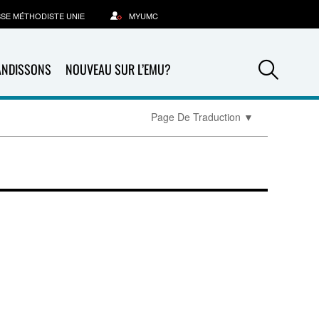
SSE MÉTHODISTE UNIE
MYUMC
Sea
ANDISSONS
NOUVEAU SUR L’EMU?
Page De Traduction
▼