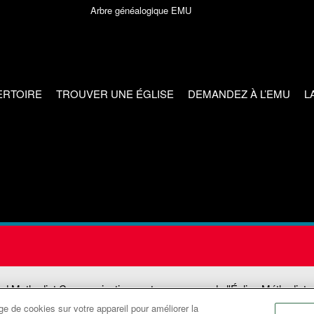
Arbre généalogique EMU
ERTOIRE
TROUVER UNE ÉGLISE
DEMANDEZ À L’EMU
L
ed Methodist Communications est une agence de l'Église Méthodiste
e de cookies sur votre appareil pour améliorer la
©2026
Communications Méthodistes Unies. Tous droits réservés