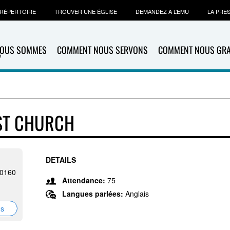
RÉPERTOIRE
TROUVER UNE ÉGLISE
DEMANDEZ À L’EMU
LA PRE
NOUS SOMMES
COMMENT NOUS SERVONS
COMMENT NOUS GR
ST CHURCH
DETAILS
-0160
Attendance:
75
Langues parlées:
Anglais
ns