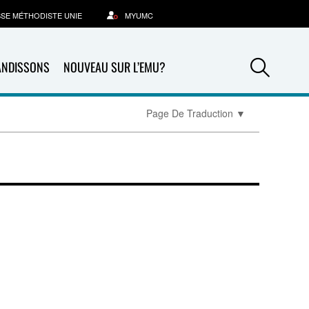
SSE MÉTHODISTE UNIE
MYUMC
Sea
ANDISSONS
NOUVEAU SUR L’EMU?
Page De Traduction
▼