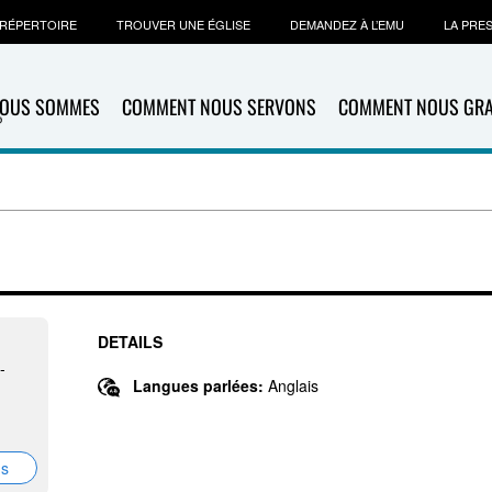
RÉPERTOIRE
TROUVER UNE ÉGLISE
DEMANDEZ À L’EMU
LA PRE
NOUS SOMMES
COMMENT NOUS SERVONS
COMMENT NOUS GR
DETAILS
-
Langues parlées:
Anglais
ns