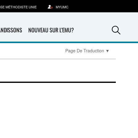
SSE MÉTHODISTE UNIE
MYUMC
Sea
ANDISSONS
NOUVEAU SUR L’EMU?
Page De Traduction
▼