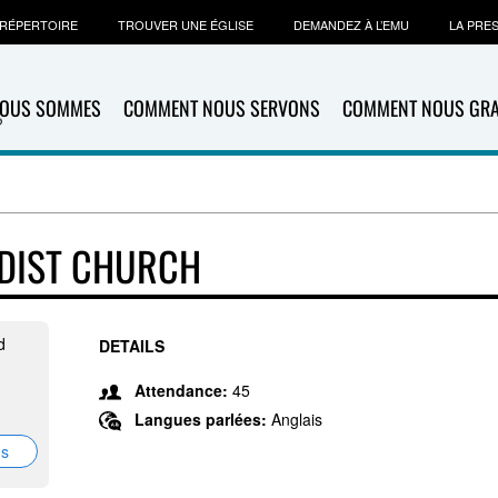
RÉPERTOIRE
TROUVER UNE ÉGLISE
DEMANDEZ À L’EMU
LA PRE
NOUS SOMMES
COMMENT NOUS SERVONS
COMMENT NOUS GR
DIST CHURCH
d
DETAILS
Attendance:
45
Langues parlées:
Anglais
ns