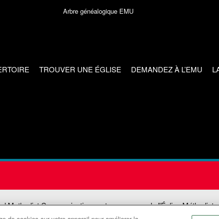
Arbre généalogique EMU
ERTOIRE
TROUVER UNE ÉGLISE
DEMANDEZ À L’EMU
L
ed Methodist Communications est une agence de l'Église Méthodiste
e de cookies sur votre appareil pour améliorer la