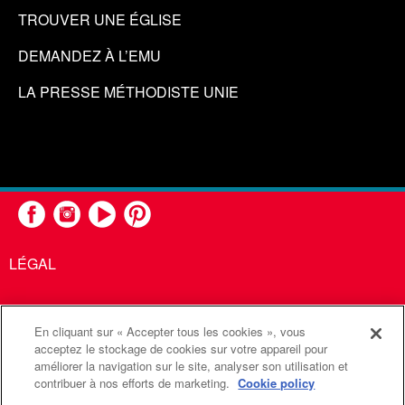
TROUVER UNE ÉGLISE
DEMANDEZ À L’EMU
LA PRESSE MÉTHODISTE UNIE
LÉGAL
En cliquant sur « Accepter tous les cookies », vous
United Methodist Communications est une agence de l'Église
acceptez le stockage de cookies sur votre appareil pour
améliorer la navigation sur le site, analyser son utilisation et
Méthodiste Unie
contribuer à nos efforts de marketing.
Cookie policy
©2026
Communications Méthodistes Unies. Tous droits