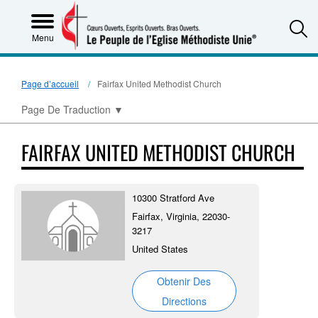
S
Menu
Page d’accueil
Fairfax United Methodist Church
Page De Traduction
▼
FAIRFAX UNITED METHODIST CHURCH
10300 Stratford Ave
Fairfax, Virginia, 22030-
3217
United States
Obtenir Des
Directions