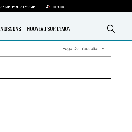
SSE MÉTHODISTE UNIE
MYUMC
Sea
ANDISSONS
NOUVEAU SUR L’EMU?
Page De Traduction
▼