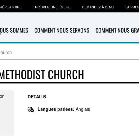
RÉPERTOIRE
TROUVER UNE ÉGLISE
DEMANDEZ À L’EMU
LA PRE
NOUS SOMMES
COMMENT NOUS SERVONS
COMMENT NOUS GR
Church
 METHODIST CHURCH
ion
DETAILS
Langues parlées:
Anglais