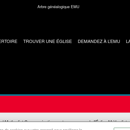
Arbre généalogique EMU
ERTOIRE
TROUVER UNE ÉGLISE
DEMANDEZ À L’EMU
L
ed Methodist Communications est une agence de l'Église Méthodiste
e de cookies sur votre appareil pour améliorer la