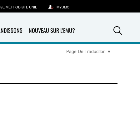
SSE MÉTHODISTE UNIE
MYUMC
Sea
ANDISSONS
NOUVEAU SUR L’EMU?
Page De Traduction
▼