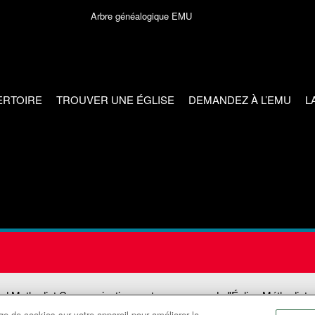
Arbre généalogique EMU
ERTOIRE
TROUVER UNE ÉGLISE
DEMANDEZ À L’EMU
L
ed Methodist Communications est une agence de l'Église Méthodiste
e de cookies sur votre appareil pour améliorer la