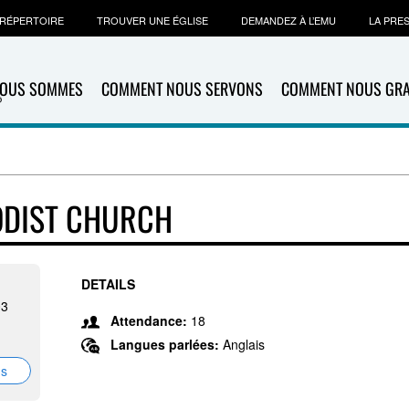
RÉPERTOIRE
TROUVER UNE ÉGLISE
DEMANDEZ À L’EMU
LA PRE
NOUS SOMMES
COMMENT NOUS SERVONS
COMMENT NOUS GR
ODIST CHURCH
DETAILS
03
Attendance:
18
Langues parlées:
Anglais
ns