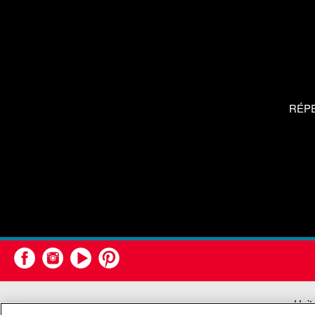
RÉP
Unit