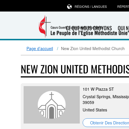
RÉGIONS / LANGUES
RÉPER
CE QUE NOUS CROYONS
QUI 
Page d’accueil
New Zion United Methodist Church
NEW ZION UNITED METHODI
101 W Piazza ST
Crystal Springs, Mississip
39059
United States
Obtenir Des Directio