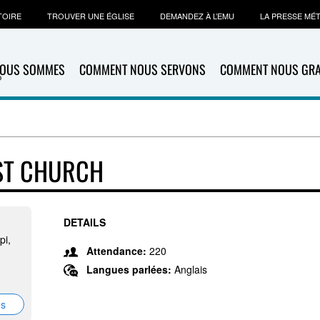
TOIRE
TROUVER UNE ÉGLISE
DEMANDEZ À L’EMU
LA PRESSE MÉ
NOUS SOMMES
COMMENT NOUS SERVONS
COMMENT NOUS GR
ST CHURCH
DETAILS
pi,
Attendance:
220
Langues parlées:
Anglais
ns