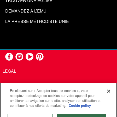
TROUVER UNE ÉGLISE
DEMANDEZ À L’EMU
LA PRESSE MÉTHODISTE UNIE
LÉGAL
En cliquant sur « Accepter tous les cookies », vous
United Methodist Communications est une agence de l'Église
acceptez le stockage de cookies sur votre appareil pour
améliorer la navigation sur le site, analyser son utilisation et
Méthodiste Unie
contribuer à nos efforts de marketing.
Cookie policy
©2026
Communications Méthodistes Unies. Tous droits
réservés