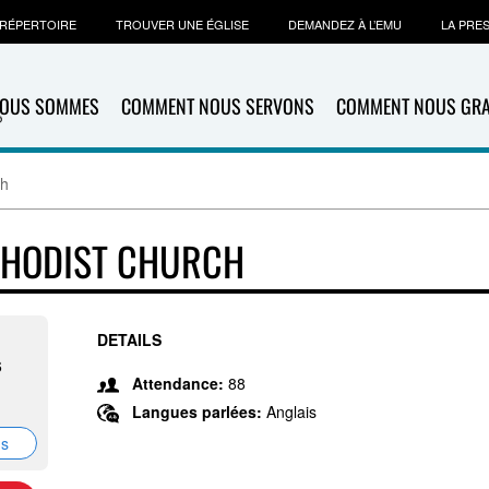
RÉPERTOIRE
TROUVER UNE ÉGLISE
DEMANDEZ À L’EMU
LA PRE
NOUS SOMMES
COMMENT NOUS SERVONS
COMMENT NOUS GR
ch
ETHODIST CHURCH
DETAILS
6
Attendance:
88
Langues parlées:
Anglais
ns