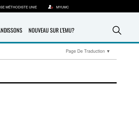
SSE MÉTHODISTE UNIE
MYUMC
Sea
ANDISSONS
NOUVEAU SUR L’EMU?
Page De Traduction
▼