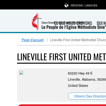
RÉGIONS / LANGUES
CE QUE NOUS CROYONS
QUI 
Page d’accueil
Lineville First United Methodist Chur
LINEVILLE FIRST UNITED M
60220 Hwy 49 E
Lineville, Alabama, 3626
United States
Obtenir Des Directio