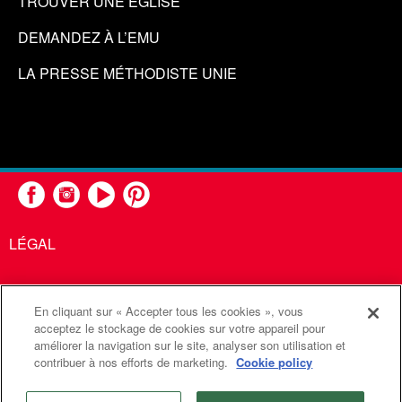
TROUVER UNE ÉGLISE
DEMANDEZ À L’EMU
LA PRESSE MÉTHODISTE UNIE
LÉGAL
En cliquant sur « Accepter tous les cookies », vous
United Methodist Communications est une agence de l'Église
acceptez le stockage de cookies sur votre appareil pour
améliorer la navigation sur le site, analyser son utilisation et
Méthodiste Unie
contribuer à nos efforts de marketing.
Cookie policy
©2026
Communications Méthodistes Unies. Tous droits
réservés