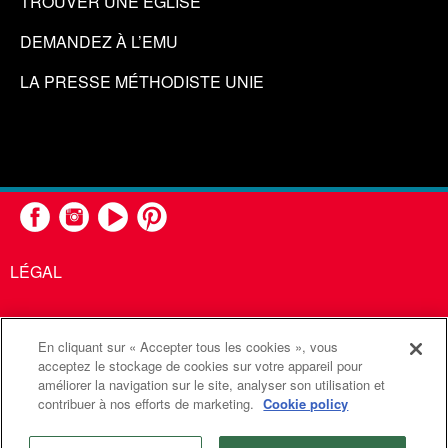
TROUVER UNE ÉGLISE
DEMANDEZ À L’EMU
LA PRESSE MÉTHODISTE UNIE
LÉGAL
En cliquant sur « Accepter tous les cookies », vous
United Methodist Communications est une agence de l'Église
acceptez le stockage de cookies sur votre appareil pour
améliorer la navigation sur le site, analyser son utilisation et
Méthodiste Unie
contribuer à nos efforts de marketing.
Cookie policy
©2026
Communications Méthodistes Unies. Tous droits
réservés