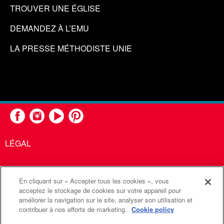
TROUVER UNE ÉGLISE
DEMANDEZ À L’EMU
LA PRESSE MÉTHODISTE UNIE
LÉGAL
En cliquant sur « Accepter tous les cookies », vous
United Methodist Communications est une agence de l'Église
acceptez le stockage de cookies sur votre appareil pour
améliorer la navigation sur le site, analyser son utilisation et
Méthodiste Unie
contribuer à nos efforts de marketing.
Cookie policy
©2026
Communications Méthodistes Unies. Tous droits