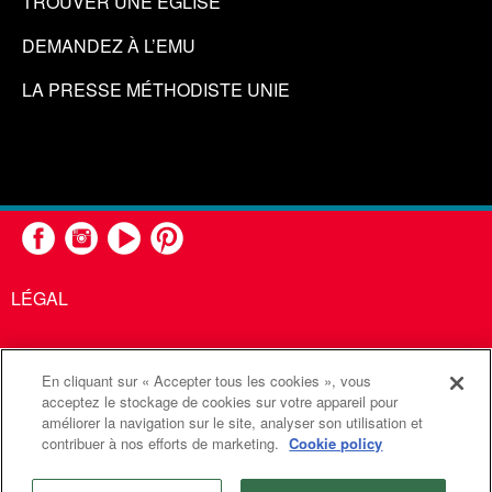
TROUVER UNE ÉGLISE
DEMANDEZ À L’EMU
LA PRESSE MÉTHODISTE UNIE
LÉGAL
En cliquant sur « Accepter tous les cookies », vous
United Methodist Communications est une agence de l'Église
acceptez le stockage de cookies sur votre appareil pour
améliorer la navigation sur le site, analyser son utilisation et
Méthodiste Unie
contribuer à nos efforts de marketing.
Cookie policy
©2026
Communications Méthodistes Unies. Tous droits
réservés