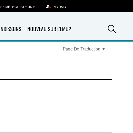
SSE MÉTHODISTE UNIE
MYUMC
Sea
ANDISSONS
NOUVEAU SUR L’EMU?
Page De Traduction
▼