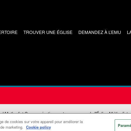
ERTOIRE
TROUVER UNE ÉGLISE
DEMANDEZ À L’EMU
L
ed Methodist Communications est une agence de l'Église Méthodiste
e de cookies sur votre appareil pour améliorer la
©2026
Communications Méthodistes Unies. Tous droits réservés
Paramè
ts de marketing.
Cookie policy