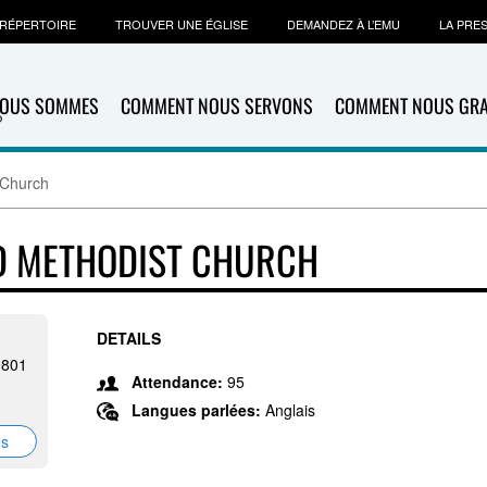
RÉPERTOIRE
TROUVER UNE ÉGLISE
DEMANDEZ À L’EMU
LA PRE
NOUS SOMMES
COMMENT NOUS SERVONS
COMMENT NOUS GR
 Church
D METHODIST CHURCH
DETAILS
9801
Attendance:
95
Langues parlées:
Anglais
ns