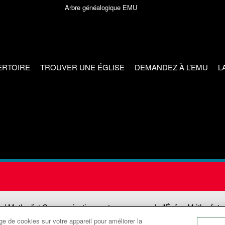
Arbre généalogique EMU
ERTOIRE
TROUVER UNE ÉGLISE
DEMANDEZ À L’EMU
L
ed Methodist Communications est une agence de l'Église Méthodiste
e de cookies sur votre appareil pour améliorer la
©2026
Communications Méthodistes Unies. Tous droits réservés