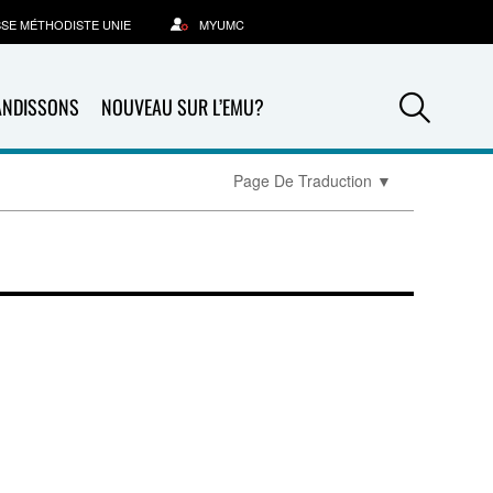
SSE MÉTHODISTE UNIE
MYUMC
Sea
ANDISSONS
NOUVEAU SUR L’EMU?
Page De Traduction
▼