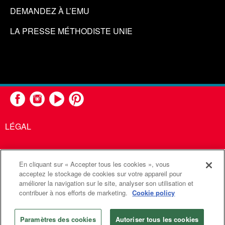
DEMANDEZ À L’EMU
LA PRESSE MÉTHODISTE UNIE
LÉGAL
En cliquant sur « Accepter tous les cookies », vous
United Methodist Communications est une agence de l'Église
acceptez le stockage de cookies sur votre appareil pour
améliorer la navigation sur le site, analyser son utilisation et
Méthodiste Unie
contribuer à nos efforts de marketing.
Cookie policy
©2026
Communications Méthodistes Unies. Tous droits
réservés
Paramètres des cookies
Autoriser tous les cookies