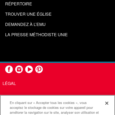
RÉPERTOIRE
TROUVER UNE ÉGLISE
DEMANDEZ À L’EMU
LA PRESSE MÉTHODISTE UNIE
LÉGAL
En cliquant sur « Accepter tous les cookies », vous
United Methodist Communications est une agence de l'Église
acceptez le stockage de cookies sur votre appareil pour
améliorer la navigation sur le site, analyser son utilisation et
Méthodiste Unie