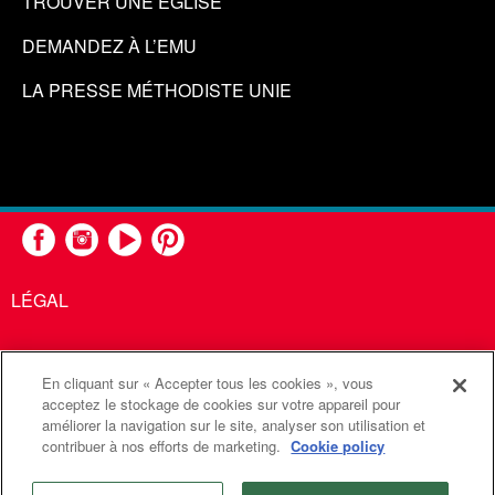
TROUVER UNE ÉGLISE
DEMANDEZ À L’EMU
LA PRESSE MÉTHODISTE UNIE
LÉGAL
En cliquant sur « Accepter tous les cookies », vous
United Methodist Communications est une agence de l'Église
acceptez le stockage de cookies sur votre appareil pour
améliorer la navigation sur le site, analyser son utilisation et
Méthodiste Unie
contribuer à nos efforts de marketing.
Cookie policy
©2026
Communications Méthodistes Unies. Tous droits
réservés