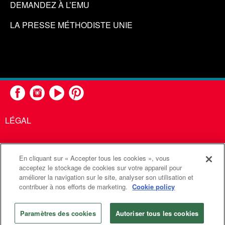
DEMANDEZ À L’EMU
LA PRESSE MÉTHODISTE UNIE
LÉGAL
En cliquant sur « Accepter tous les cookies », vous
United Methodist Communications est une agence de l'Église
acceptez le stockage de cookies sur votre appareil pour
améliorer la navigation sur le site, analyser son utilisation et
Méthodiste Unie
contribuer à nos efforts de marketing.
Cookie policy
©2026
Communications Méthodistes Unies. Tous droits
réservés
Paramètres des cookies
Autoriser tous les cookies