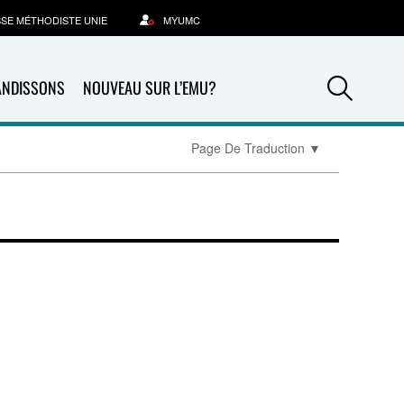
SSE MÉTHODISTE UNIE
MYUMC
Sea
ANDISSONS
NOUVEAU SUR L’EMU?
Page De Traduction
▼