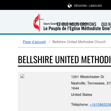
RÉGIONS / LANGUES
CE QUE NOUS CROYONS
QUI 
Page d’accueil
Bellshire United Methodist Church
BELLSHIRE UNITED METHOD
1201 Westchester Dr
Nashville, Tennessee, 3
1644
United States
Téléphone:
+161586523