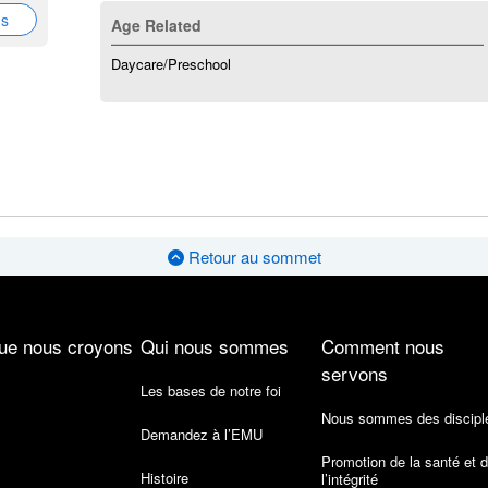
ns
Age Related
Daycare/Preschool
Retour au sommet
ue nous croyons
Qui nous sommes
Comment nous
servons
Les bases de notre foi
Nous sommes des discipl
Demandez à l’EMU
Promotion de la santé et 
Histoire
l’intégrité