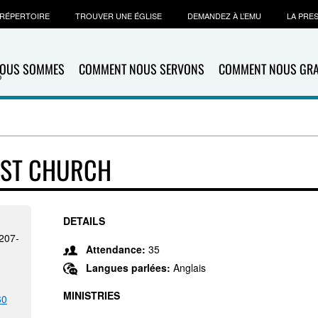
RÉPERTOIRE
TROUVER UNE ÉGLISE
DEMANDEZ À L’EMU
LA PRE
NOUS SOMMES
COMMENT NOUS SERVONS
COMMENT NOUS GR
IST CHURCH
DETAILS
7207-
Attendance:
35
Langues parlées:
Anglais
MINISTRIES
60