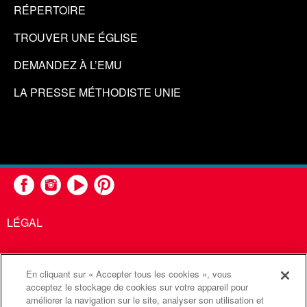
RÉPERTOIRE
TROUVER UNE ÉGLISE
DEMANDEZ À L’EMU
LA PRESSE MÉTHODISTE UNIE
LÉGAL
En cliquant sur « Accepter tous les cookies », vous
United Methodist Communications est une agence de l'Église
acceptez le stockage de cookies sur votre appareil pour
améliorer la navigation sur le site, analyser son utilisation et
Méthodiste Unie