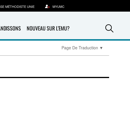
SSE MÉTHODISTE UNIE
MYUMC
Sea
ANDISSONS
NOUVEAU SUR L’EMU?
Page De Traduction
▼