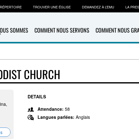
RÉPERTOIRE
TROUVER UNE ÉGLISE
DEMANDEZ À L’EMU
LA PRE
NOUS SOMMES
COMMENT NOUS SERVONS
COMMENT NOUS GR
h
ODIST CHURCH
DETAILS
ina,
Attendance:
58
Langues parlées:
Anglais
ns