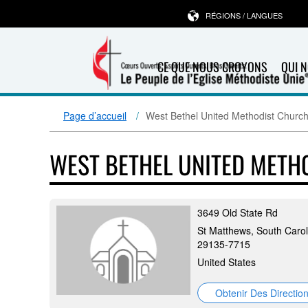
RÉGIONS / LANGUES
CE QUE NOUS CROYONS
QUI 
Page d’accueil
West Bethel United Methodist Churc
WEST BETHEL UNITED METH
3649 Old State Rd
St Matthews, South Carol
29135-7715
United States
Obtenir Des Directio