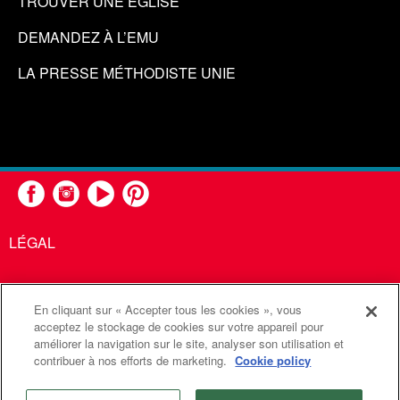
TROUVER UNE ÉGLISE
DEMANDEZ À L’EMU
LA PRESSE MÉTHODISTE UNIE
LÉGAL
En cliquant sur « Accepter tous les cookies », vous
United Methodist Communications est une agence de l'Église
acceptez le stockage de cookies sur votre appareil pour
améliorer la navigation sur le site, analyser son utilisation et
Méthodiste Unie
contribuer à nos efforts de marketing.
Cookie policy
©2026
Communications Méthodistes Unies. Tous droits
réservés