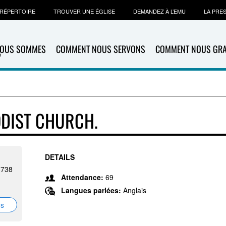
RÉPERTOIRE
TROUVER UNE ÉGLISE
DEMANDEZ À L’EMU
LA PRE
NOUS SOMMES
COMMENT NOUS SERVONS
COMMENT NOUS GR
DIST CHURCH.
DETAILS
3738
Attendance:
69
Langues parlées:
Anglais
ns