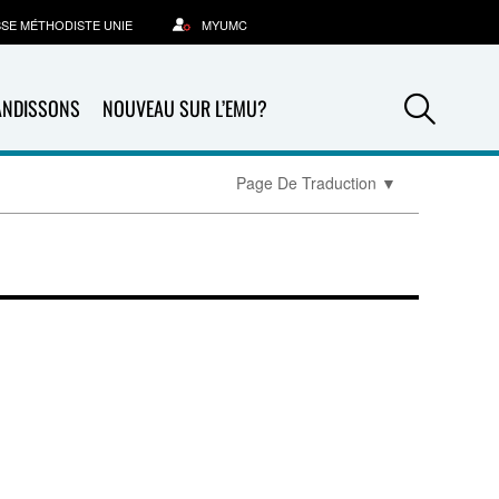
SSE MÉTHODISTE UNIE
MYUMC
Sea
ANDISSONS
NOUVEAU SUR L’EMU?
Page De Traduction
▼