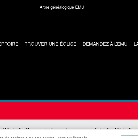
Arbre généalogique EMU
ERTOIRE
TROUVER UNE ÉGLISE
DEMANDEZ À L’EMU
L
ed Methodist Communications est une agence de l'Église Méthodiste
e de cookies sur votre appareil pour améliorer la