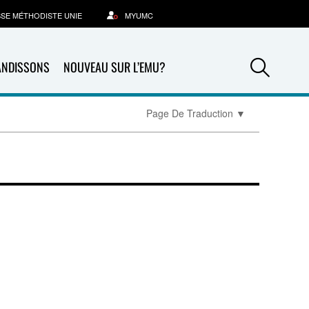
SSE MÉTHODISTE UNIE
MYUMC
Sea
ANDISSONS
NOUVEAU SUR L’EMU?
Page De Traduction
▼