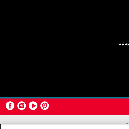
RÉP
Unit