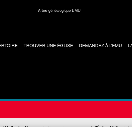
Arbre généalogique EMU
ERTOIRE
TROUVER UNE ÉGLISE
DEMANDEZ À L’EMU
L
ed Methodist Communications est une agence de l'Église Méthodiste