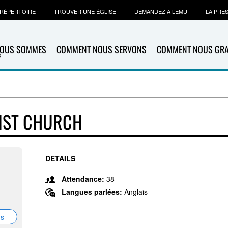
RÉPERTOIRE
TROUVER UNE ÉGLISE
DEMANDEZ À L’EMU
LA PRE
NOUS SOMMES
COMMENT NOUS SERVONS
COMMENT NOUS GR
IST CHURCH
DETAILS
-
Attendance:
38
Langues parlées:
Anglais
ns