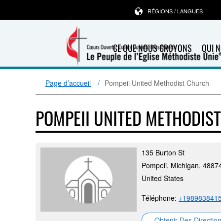
RÉGIONS / LANGUES
CE QUE NOUS CROYONS
QUI 
Page d’accueil
Pompeii United Methodist Church
POMPEII UNITED METHODIS
135 Burton St
Pompeii, Michigan, 4887
United States
Téléphone:
+198983841
Obtenir Des Directio