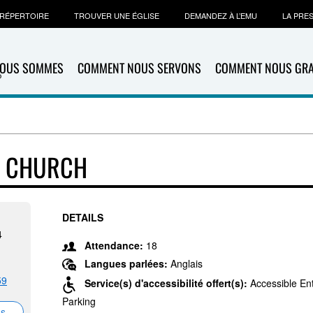
RÉPERTOIRE
TROUVER UNE ÉGLISE
DEMANDEZ À L’EMU
LA PRE
NOUS SOMMES
COMMENT NOUS SERVONS
COMMENT NOUS GR
T CHURCH
DETAILS
4
Attendance:
18
Langues parlées:
Anglais
59
Service(s) d'accessibilité offert(s):
Accessible En
Parking
ns