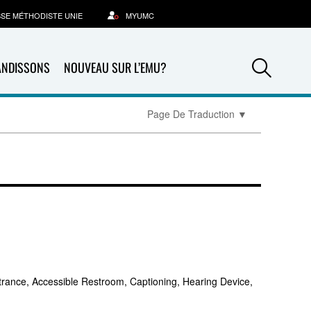
SSE MÉTHODISTE UNIE
MYUMC
Sea
ANDISSONS
NOUVEAU SUR L’EMU?
Page De Traduction
▼
trance, Accessible Restroom, Captioning, Hearing Device,