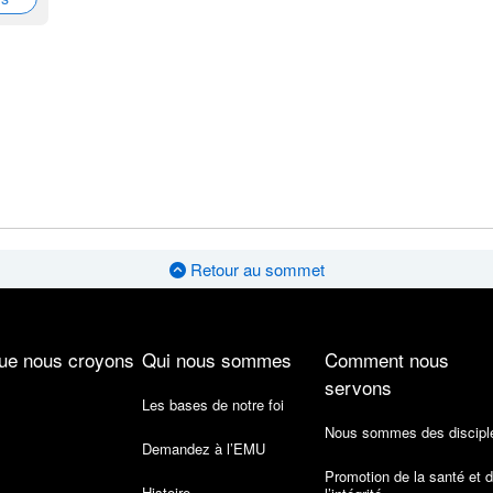
Retour au sommet
ue nous croyons
Qui nous sommes
Comment nous
servons
Les bases de notre foi
Nous sommes des discipl
Demandez à l’EMU
Promotion de la santé et 
Histoire