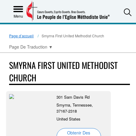
S
Menu
Page d’accueil
Smyrna First United Methodist Church
Page De Traduction
▼
SMYRNA FIRST UNITED METHODIST
CHURCH
301 Sam Davis Rd
Smyrna, Tennessee,
37167-2318
United States
Obtenir Des