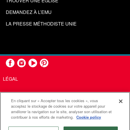
TROUVER UNE ÉGLISE
DEMANDEZ À L’EMU
LA PRESSE MÉTHODISTE UNIE
LÉGAL
En cliquant sur « Accepter tous les cookies », vous
United Methodist Communications est une agence de l'Église
acceptez le stockage de cookies sur votre appareil pour
améliorer la navigation sur le site, analyser son utilisation et
Méthodiste Unie
contribuer à nos efforts de marketing.
Cookie policy
©2026
Communications Méthodistes Unies. Tous droits
réservés