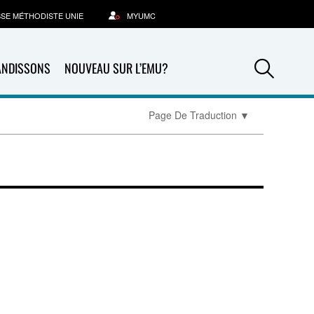
SSE MÉTHODISTE UNIE
MYUMC
Sea
ANDISSONS
NOUVEAU SUR L’EMU?
Page De Traduction
▼