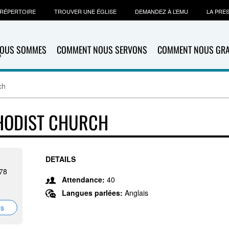
RÉPERTOIRE
TROUVER UNE ÉGLISE
DEMANDEZ À L’EMU
LA PRE
NOUS SOMMES
COMMENT NOUS SERVONS
COMMENT NOUS GR
ch
HODIST CHURCH
DETAILS
78
Attendance:
40
Langues parlées:
Anglais
ns