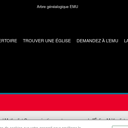
Arbre généalogique EMU
ERTOIRE
TROUVER UNE ÉGLISE
DEMANDEZ À L’EMU
L
ed Methodist Communications est une agence de l'Église Méthodiste
e de cookies sur votre appareil pour améliorer la