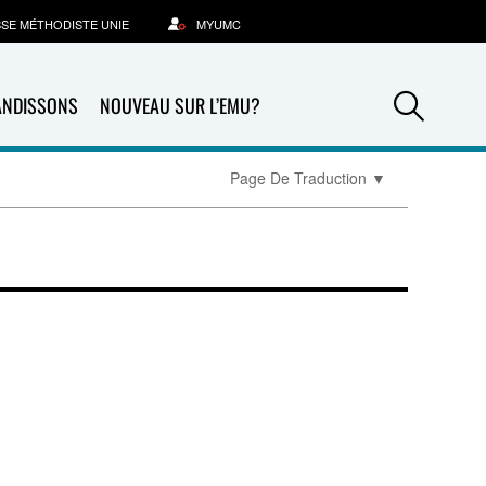
SSE MÉTHODISTE UNIE
MYUMC
Sea
ANDISSONS
NOUVEAU SUR L’EMU?
Page De Traduction
▼