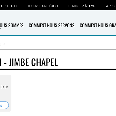
RÉPERTOIRE
TROUVER UNE ÉGLISE
DEMANDEZ À L’EMU
LA PRE
NOUS SOMMES
COMMENT NOUS SERVONS
COMMENT NOUS GR
apel
 - JIMBE CHAPEL
 10101
ns