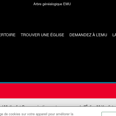
Arbre généalogique EMU
ERTOIRE
TROUVER UNE ÉGLISE
DEMANDEZ À L’EMU
L
ed Methodist Communications est une agence de l'Église Méthodiste
e de cookies sur votre appareil pour améliorer la
©2026
Communications Méthodistes Unies. Tous droits réservés